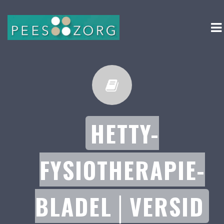
HETTY-
FYSIOTHERAPIE-
BLADEL│VERSID