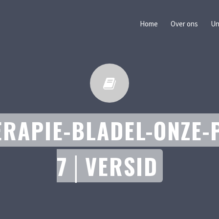
Home
Over ons
Un
ERAPIE-BLADEL-ONZE-
7│VERSID