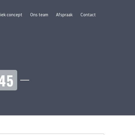
iek concept
Ons team
Afspraak
Contact
45