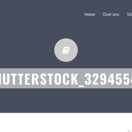
Home
Over ons
Un
HUTTERSTOCK_329455