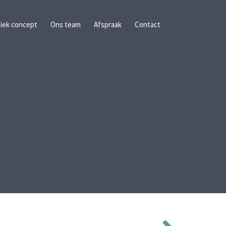
iek concept
Ons team
Afspraak
Contact