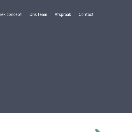
iek concept
Ons team
Afspraak
Contact