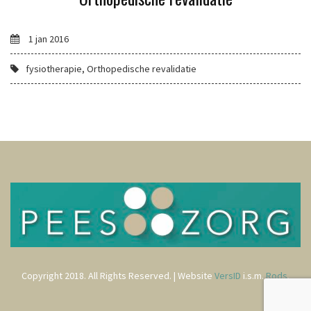
1 jan 2016
fysiotherapie, Orthopedische revalidatie
Copyright 2018. All Rights Reserved. | Website
VersID
i.s.m.
Rods
.