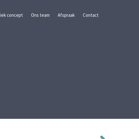
iek concept
Ons team
Afspraak
Contact